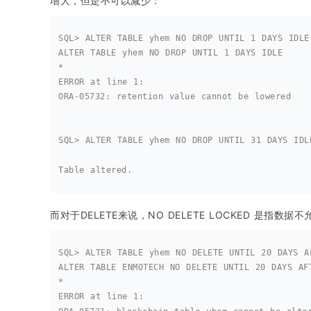
增大，但是不可以减少：
SQL> ALTER TABLE yhem NO DROP UNTIL 1 DAYS IDLE
ALTER TABLE yhem NO DROP UNTIL 1 DAYS IDLE
*
ERROR at line 1:
ORA-05732: retention value cannot be lowered
SQL> ALTER TABLE yhem NO DROP UNTIL 31 DAYS IDL
Table altered.
而对于DELETE来说，NO DELETE LOCKED 是指数据
SQL> ALTER TABLE yhem NO DELETE UNTIL 20 DAYS A
ALTER TABLE ENMOTECH NO DELETE UNTIL 20 DAYS AF
*
ERROR at line 1: