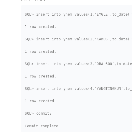
SQL> insert into yhem values(1,'EYGLE',to_date('
1 row created.
SQL> insert into yhem values(2,'KAMUS',to_date('
1 row created.
SQL> insert into yhem values(3,'ORA-600',to_date
1 row created.
SQL> insert into yhem values(4,'YANGTINGKUN',to_
1 row created.
SQL> commit;
Commit complete.