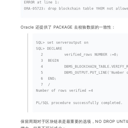
ERROR at line 1:
ORA-05723: drop blockchain table YHEM not allow
Oracle 还提供了 PACKAGE 去校验数据的一致性：
SQL> set serveroutput on
SQL> DECLARE
  2  	     verified_rows NUMBER :=0;
  3  BEGIN
  4  	     DBMS_BLOCKCHAIN_TABLE.VERI
  5  	     DBMS_OUTPUT.PUT_LINE('Numb
  6  END;
  7  /
Number of rows verified =4
PL/SQL procedure successfully completed.
保留周期对于区块链表是最重要的选项，NO DROP UNTIL