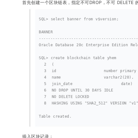
首先创建一个区块链表，指定不可DROP，不可 DELETE
SQL> select banner from v$version;
BANNER
------------------------------------------
Oracle Database 20c Enterprise Edition Rel
SQL> create blockchain table yhem
  2  (
  3  id 		     number primar
  4  name		     varchar2(20),
  5  join_date		     date)
  6  NO DROP UNTIL 30 DAYS IDLE
  7  NO DELETE LOCKED
  8  HASHING USING "SHA2_512" VERSION "v1
Table created.
插入区块记录：