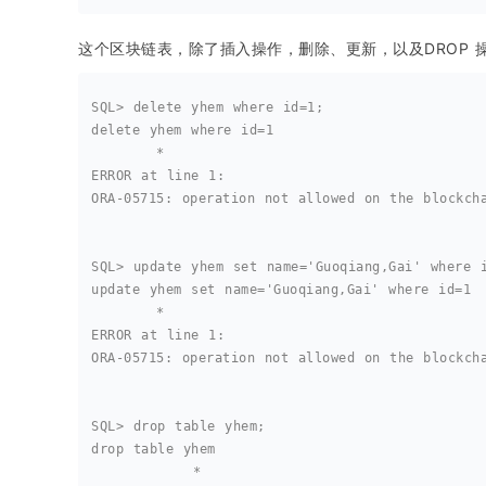
这个区块链表，除了插入操作，删除、更新，以及DROP 
SQL> delete yhem where id=1;
delete yhem where id=1
       *
ERROR at line 1:
ORA-05715: operation not allowed on the blockch
SQL> update yhem set name='Guoqiang,Gai' where 
update yhem set name='Guoqiang,Gai' where id=1
       *
ERROR at line 1:
ORA-05715: operation not allowed on the blockch
SQL> drop table yhem;
drop table yhem
           *