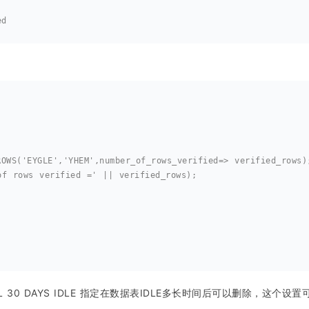
ed
FY_ROWS('EYGLE','YHEM',number_of_rows_verified=> verified_rows)
er of rows verified =' || verified_rows);
 30 DAYS IDLE 指定在数据表IDLE多长时间后可以删除，这个设置