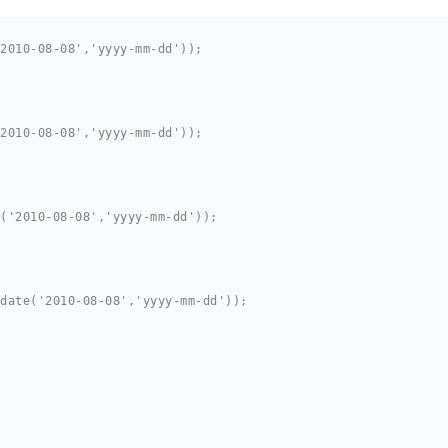
2010-08-08','yyyy-mm-dd'));
2010-08-08','yyyy-mm-dd'));
('2010-08-08','yyyy-mm-dd'));
date('2010-08-08','yyyy-mm-dd'));