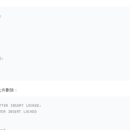
;
E;
不允许删除：
FTER INSERT LOCKED;
TER INSERT LOCKED