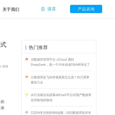
语言
产品咨询
关于我们
中式
热门推荐
当数据库管理平台 zCloud 遇到
DeepSeek，我一个10年的老DBA蚌埠住了
559
让数据库起飞的存储底座怎么选？你只需掌
握这六点
。
从行业最佳实践看dbPaaS平台对国产数据库
应用落地的推动
行的
链表
CSDN专访张程伟&金毅：回归数据库技术本