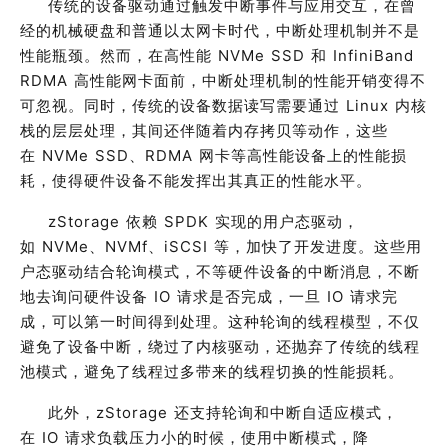
传统的设备驱动通过触发中断事件与应用交互，在曾
经的机械硬盘和普通以太网卡时代，中断处理机制并不是
性能瓶颈。然而，在高性能
NVM
e
SSD
和
InfiniBand
RDMA
高性能网卡面前，中断处理机制的性能开销变得不
可忽视。
同时
，传统的设备数据读写需要通过
Linux
内核
栈的层层处理，其间还伴随着内存拷贝等动作，这些
在
NVM
e
SSD
、
RDMA
网卡等高性能设备上的性能损
耗，使得硬件设备不能发挥出其真正的性能水平。
zStorage
依赖
SPDK
实现的用户态驱动，
如
NVMe
、
NVM
f
、
iSCSI
等，加快了开发进度。这些用
户态驱动结合轮询模式，不等硬件设备的中断消息，不断
地去询问硬件设备
IO
请求是否完成，一旦
IO
请求
完
成
，
可以第一时间得到处理。这种轮询的线程模型，不仅
避免了设备中断，绕过了内核驱动，还抛弃了传统的线程
池模式，避免了线程过多带来的线程切换的性能损耗。
此外，
zStorage
还支持轮询和中断自适应模式，
在
IO
请求负载压力小的时候，使用中断模式，降