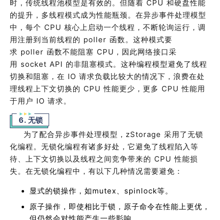
时，传统线程池模型是有效的。但随着
CPU
和硬盘性能
的提升，多线程模式成为性能瓶颈。在异步事件处理模型
中，每个
CPU
核心上启动一个线程，不断轮询运行，调
用注册到当前线程的
poller
函数。这种模式要
求
poller
函数不能阻塞
CPU
，因此网络接口采
用
socket API
的非阻塞模式。这种编程模型避免了线程
切换和阻塞，在
IO
请求负载比较大的情况下，浪费在处
理线程上下文切换的
CPU
性能更少，更多
CPU
性能用
于用户
IO
请求。
6. 无锁
为了配合异步事件处理模型，
zStorage
采用了无锁
化编程。无锁化编程有诸多好处，它避免了线程陷入等
待、上下文切换以及线程之间竞争带来的
CPU
性能损
失。在无锁化编程中，有以下几种情况需要避免：
显式的锁操作，如mutex、spinlock等。
原子操作，即使相比于锁，原子命令在性能上更优，
但仍然会对性能产生一些影响。