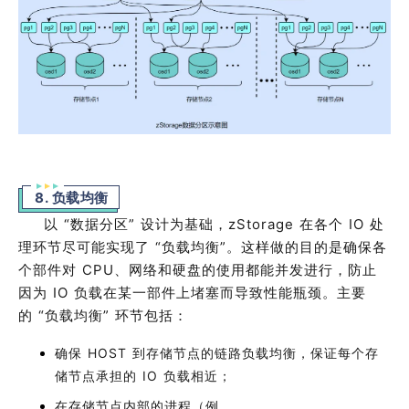
8. 负载均衡
以
“
数据分区
”
设计为基础，
zStorage
在各个
IO
处
理环节尽可能实现了
“
负载均衡
”
。这样做的目的是确保各
个部件对
CPU
、网络和硬盘的使用都能并发进行，防止
因为
IO
负载在某一部件上堵塞而导致性能瓶颈。主要
的
“
负载均衡
”
环节包括：
确保
HOST
到存储节点的链路负载均衡，保证每个存
储节点承担的
IO
负载相近
；
在存储节点内部的进程（例