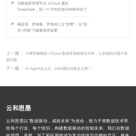
当数据库管理平台 zCloud 遇到
DeepSeek，我一个10年的老DBA蚌埠住了
杨廷琨、罗炳森、罗海雄三位“刑警”，以“技
术+经验”巧破数据库疑案
上一篇：
大模型赋能的 zCloud 数据库巡检报告分析，让发现的问题不再
是问题
下一篇：
AI Agent这么火，DBA团队到底怎么用？
云和恩墨
云和恩墨以“数据驱动，成就未来”为使命，致力于将数据技术带
给每个行业、每个组织，构建数据驱动的智能未来。我们在数据
的管理、承载、加工和应用领域为客户提供可信赖的产品、服务