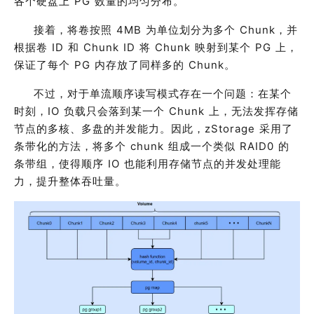
各个硬盘上
PG
数量的均匀分布。
接着，将卷按照
4MB
为单位划分为多个
C
hunk
，并
根据卷
ID
和
C
hunk ID
将
Chunk
映射到某个
PG
上，
保证了每个
PG
内存放了同样多的
Chunk
。
不过，对于单流顺序读写模式存在一个问题：在某个
时刻，
IO
负载只会落到某一个
Chunk
上，无法发挥存储
节点的多核、多盘的并发能力。因此，
zStorage
采用了
条带化的方法，将多个
chunk
组成一个类似
RAID0
的
条带组，使得顺序
IO
也能利用存储节点的并发处理能
力，提升整体吞吐量。