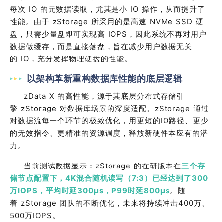
每次
IO
的元数据读取，尤其是小
IO
操作，从而提升了
性能。由于
zStorage
所采用的是高速
NVMe SSD
硬
盘，只需少量盘即可实现高
IOPS
，因此系统不再对用户
数据做缓存，而是直接落盘，旨在减少用户数据无关
的
IO
，充分发挥物理硬盘的性能。
以架构革新重构数据库性能的底层逻辑
zData X
的高性能，源于其底层分布式存储引
擎
zStorage
对数据库场景的深度适配。
zStorage
通过
对数据流每一个环节的极致优化，用更短的
IO
路径、更少
的无效指令、更精准的资源调度，释放新硬件本应有的潜
力。
当前测试数据显示：
zStorage
的在研版本在
三个存
储节点配置下，
4K
混合随机读写（
7:3
）
已经达到了
3
00
万
IOPS，
平均时延
300μs，
P99
时延
800
μs
。随
着
zStorage
团队的不断优化，未来将持续冲击
400
万、
500
万
IOPS
。