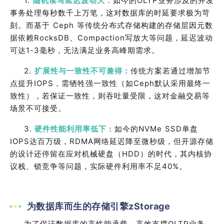
1.
随机读写延迟波动大
：如今的
OLTP
业务涉及的并发
事务处理每秒数千上万笔，这对数据库的时延要求极为苛
刻。而基于
Ceph
等传统分布式存储构建的存储层因元数
据依赖
RocksDB
、
Compaction
写放大等问题，延迟波动
可达
1-3
毫秒，无法满足业务高峰期需求。
2.
扩展性与一致性不可兼得
：传统方案若通过增加节
点提升
IOPS
，需牺牲强一致性（如
Ceph
默认采用最终一
致性），若保证一致性，则吞吐量受限，这对金融交易等
场景不可接受。
3.
硬件性能利用率低下
：如今的
NVMe SSD
单盘
IOPS
达百万级，
RDMA
网络延迟降至微秒级，但开源存储
的设计还停留在应对机械硬盘（
HDD
）的时代，其内核协
议栈、锁竞争等问题，实际硬件利用率不足
40%
。
为数据库而生的存储引擎zStorage
为了保证数据库的高性能承载，高效支撑
OLTP
业务，