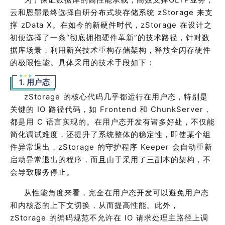
云和恩墨最终选择自研分布式块存储系统
zStorage
来支
撑
zData X
。在如今的新硬件时代，
zStorage
在设计之
初便选择了一条“彻底拥抱硬件革新”的技术路径，针对数
据库场景，利用新兴技术重构存储架构，释放全闪存硬件
的极限性能。具体采用的技术手段如下：
1. 用户态
zStorage
的核心代码几乎都运行在用户态，特别是
关键的
IO
路径代码，如
Frontend
和
ChunkServer
，
都是用
C
语言实现的。在用户态开发有诸多好处，不仅能
简化调试难度，还提升了系统整体的稳定性，即使某个组
件异常退出，
zStorage
的守护程序
Keeper
会自动重新
启动异常退出的程序，而且由于采用了三副本的架构，不
会导致服务停止。
从性能角度来看，完全在用户态开发可以避免用户态
和内核态的上下文切换，从而提高性能。此外，
zStorage
的编码规范不允许在
IO
请求处理主路径上调