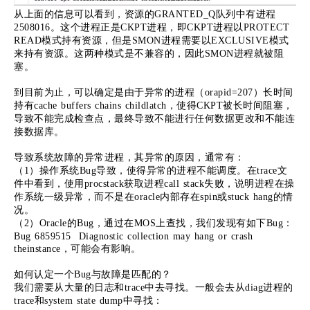
从上面的信息可以看到，资源的GRANTED_Q队列中有进程
2508016。这个进程正是CKPT进程，即CKPT进程以PROTECT
READ模式持有资源，但是SMON进程需要以EXCLUSIVE模式
来持有资源。这两种模式是不兼容的，因此SMON进程就被阻
塞。
到目前为止，可以确定是由于异常的进程（orapid=207）长时间
持有cache buffers chains childlatch，使得CKPT被长时间阻塞，
导致不能完成检查点，最终导致不能进行任何数据更改和不能连
接数据库。
导致系统故障的异常进程，其异常的原因，通常有：
（1）操作系统Bug导致，使得异常的进程不能调度。在trace文
件中看到，使用procstack获取进程call stack失败，说明进程在操
作系统一级异常，而不是在oracle内部存在spin或stuck hang的情
况。
（2）Oracle的Bug，通过在MOS上查找，我们发现有如下Bug：
Bug 6859515 Diagnostic collection may hang or crash
theinstance，可能会有影响。
如何认定一个Bug与故障是匹配的？
我们需要从大量的日志和trace中去寻找。一般会去从diag进程的
trace和system state dump中寻找：