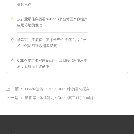
握这六点
从行业最佳实践看dbPaaS平台对国产数据库
应用落地的推动
杨廷琨、罗炳森、罗海雄三位“刑警”，以“技
术+经验”巧破数据库疑案
CSDN专访张程伟&金毅：回归数据库技术本
原，做难而正确的事
上一篇：
Oracle运维| Oracle JDBC中的语句缓存
下一篇：
数据库一体机简史：Oracle真正对手的崛起