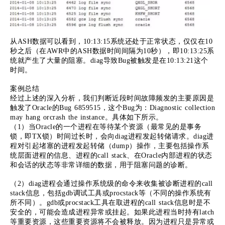
从ASH数据可以看到，10:13:15系统还处于正常状态，仅仅在10
秒之后（在AWR中的ASH数据时间间隔为10秒），即10:13:25系
统就产生了大量的阻塞。diag导致Bug被触发是在10:13:21这个
时间。
案例总结
经过上述的深入分析，我们判断近段时间故障频发的主要原因是
触发了Oracle的Bug 6859515，这个Bug为：Diagnostic collection
may hang orcrash the instance。具体如下所示。
（1）当Oracle的一个进程在等待某个资源（最常见的是事务
锁，即TX锁）时间过长时，会向diag进程发起转储请求。diag进
程对引起堵塞的进程发起转储（dump）操作，主要包括操作系
统层面进程的信息、进程的call stack、在Oracle内部进程的状态
和会话的状态等非常详细的数据，用于阻塞问题的诊断。
（2）diag进程会通过操作系统级的命令来收集被诊断进程的call
stack信息，包括gdb调试工具或procstack等（不同的操作系统有
所不同）。gdb或procstack工具在取进程的call stack信息时是不
安全的，可能会造成进程异常或挂起。如果此进程当时持有latch
等重要资源，这些重要资源将不会被释放。因为进程只是异常或