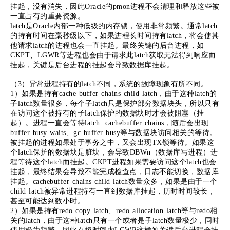
挂起，没有消失，因此Oracle的pmon进程不会清理和释放这些被
一直占有的重要资源。
latch是Oracle内部一种低级的内存锁，使用非常频繁。通常latch
的持有时间在毫秒级以下，如果进程长时间持有latch，将会使其
他请求latch的进程也会一直挂起。最终关键的后台进程，如
CKPT、LGWR等进程也会由于请求此latch获取无法得到响应而
挂起，关键是后台进程的挂起会导致数据库挂起。
（3）异常进程持有的latch不同，系统的故障现象有所不同。
1）如果是持有cache buffer chains child latch，由于这种latch的
子latch数量很多，每个子latch只是保护部分数据块头，所以只有
在访问这个被持有的子latch保护的数据块时才会被阻塞（挂
起）。进程一直会等待latch: cachebuffer chains，随后会出现
buffer busy waits、gc buffer busy等与数据块访问相关的等待。
被挂起的进程如果处于事务之中，又会出现TX锁等待。如果这
个latch保护的数据块是脏块，会导致DBWn（数据库写进程）进
程等待这个latch而挂起。CKPT进程如果需要访问这个latch也会
挂起，最终结果会导致不能完成检查点，日志不能切换，数据库
挂起。cachebuffer chains child latch数量众多，如果是由于一个
child latch被异常进程持有一直到数据库挂起，历时时间较长，
甚至可能达到数小时。
2）如果是持有redo copy latch、redo allocation latch等与redo相
关的latch，由于这种latch只有一个或者是子latch数量极少，同时