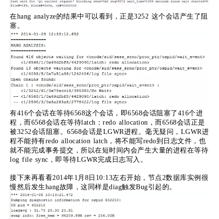
在hang analyze的结果中可以看到，正是3252 这个会话产生了阻
塞。
有416个会话在等待6568这个会话，即6568会话阻塞了416个进
程，而6568会话在等待latch：redo allocation，而6568会话正是
被3252会话阻塞。6568会话是LGWR进程。毫无疑问，LGWR进
程不能持有redo allocation latch，将不能写redo到日志文件，也
就不能完成事务提交，所以在短时间内会产生大量的进程在等待
log file sync，即等待LGWR完成日志写入。
接下来再看看2014年1月8日10:13左右开始，节点2数据库实例很
慢然后发生hang故障，这同样是diag触发Bug引起的。