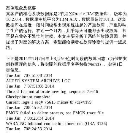
案例现象及概要
某客户的核心系统数据库是2节点的Oracle RAC数据库， 版本为
10.2.0.4，数据库主机平台为IBM AIX，数据量超过10TB。这套
数据库在最近一段时间经常出现系统挂起的严重故障，严重影响
了生产的运行。在近一个月内，几乎每天可能都会出现故障，甚
至是在业务不繁忙的时候。本文主要分析了系统的故障原因，并
提出了对应的解决方案，希望能给读者在故障诊断时提供一些思
路。
下面是2014年1月7日早上8点至9点时间段的故障日志（为保护案
例数据库的信息，将实际的数据库名字替换为orcl）。实例1日
志信息。
Tue Jan 707:51:08 2014
ALTER SYSTEM ARCHIVE LOG
Tue Jan 7 07:51:08 2014
Thread 1cannot allocate new log, sequence 75616
Checkpointnot complete
Current log# 1 seq# 75615 mem# 0: /dev/rlv9
Tue Jan 708:15:52 2014
PMON failed to delete process, see PMON trace file
Tue Jan 7 08:23:34 2014
WARNING:inbound connection timed out (ORA-3136)
Tue Jan 708:24:53 2014