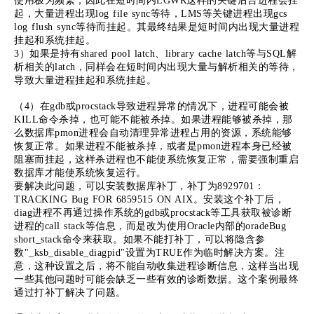
使用极为频繁，因此在短时间内LGWR这样的关键后台进程会挂
起，大量进程出现log file sync等待，LMS等关键进程出现gcs
log flush sync等待而挂起。其最终结果是短时间内出现大量进程
挂起和系统挂起。
3）如果是持有shared pool latch、library cache latch等与SQL解
析相关的latch，同样会在短时间内出现大量与解析相关的等待，
导致大量进程挂起和系统挂起。
（4）在gdb或procstack导致进程异常的情况下，进程可能会被
KILL命令杀掉，也可能不能被杀掉。如果进程能够被杀掉，那
么数据库pmon进程会自动清理异常进程占用的资源，系统能够
恢复正常。如果进程不能被杀掉，或者是pmon进程本身已经被
阻塞而挂起，这样杀进程也不能使系统恢复正常，需要强制重启
数据库才能使系统恢复运行。
要解决此问题，可以安装数据库补丁，补丁为8929701：
TRACKING Bug FOR 6859515 ON AIX。安装这个补丁后，
diag进程不再通过操作系统的gdb或procstack等工具获取被诊断
进程的call stack等信息，而是改为使用Oracle内部的oradeBug
short_stack命令来获取。如果不能打补丁，可以将隐含参
数"_ksb_disable_diagpid"设置为TRUE作为临时解决方案。注
意，这种设置之后，将不能自动收集进程诊断信息，这样当出现
一些其他问题时可能会缺乏一些有效的诊断数据。这个案例最终
通过打补丁解决了问题。