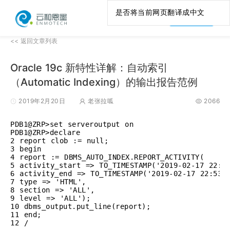
是否将当前网页翻译成中文
产品咨询
<< 返回文章列表
Oracle 19c 新特性详解：自动索引
（Automatic Indexing）的输出报告范例
2019年2月20日
老张拉呱
2066
PDB1@ZRP>set serveroutput on 

PDB1@ZRP>declare 

2 report clob := null; 

3 begin 

4 report := DBMS_AUTO_INDEX.REPORT_ACTIVITY( 

5 activity_start => TO_TIMESTAMP('2019-02-17 22:51
6 activity_end => TO_TIMESTAMP('2019-02-17 22:53:0
7 type => 'HTML', 

8 section => 'ALL', 

9 level => 'ALL'); 

10 dbms_output.put_line(report); 

11 end; 

12 /