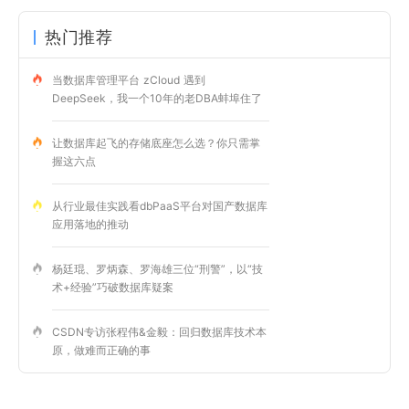
热门推荐
当数据库管理平台 zCloud 遇到
DeepSeek，我一个10年的老DBA蚌埠住了
让数据库起飞的存储底座怎么选？你只需掌
握这六点
从行业最佳实践看dbPaaS平台对国产数据库
应用落地的推动
杨廷琨、罗炳森、罗海雄三位“刑警”，以“技
术+经验”巧破数据库疑案
CSDN专访张程伟&金毅：回归数据库技术本
原，做难而正确的事