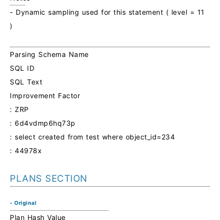
- Dynamic sampling used for this statement ( level = 11
)
Parsing Schema Name
SQL ID
SQL Text
Improvement Factor
: ZRP
: 6d4vdmp6hq73p
: select created from test where object_id=234
: 44978x
PLANS SECTION
- Original
Plan Hash Value