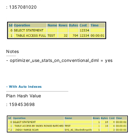
: 1357081020
Notes
- optimizer_use_stats_on_conventional_dml = yes
- With Auto Indexes
Plan Hash Value
: 159453698