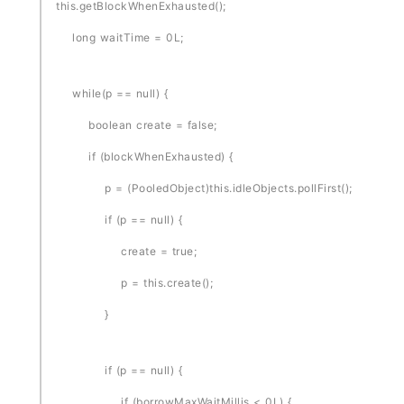
this.getBlockWhenExhausted();
long waitTime = 0L;
while(p == null) {
boolean create = false;
if (blockWhenExhausted) {
p = (PooledObject)this.idleObjects.pollFirst();
if (p == null) {
create = true;
p = this.create();
}
if (p == null) {
if (borrowMaxWaitMillis < 0L) {