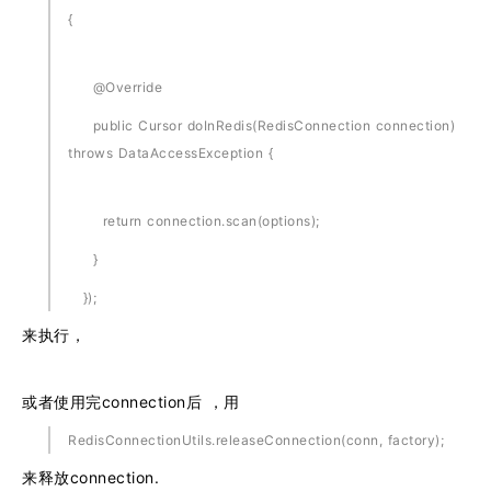
{
@Override
public Cursor doInRedis(RedisConnection connection)
throws DataAccessException {
return connection.scan(options);
}
});
来执行，
或者使用完connection后 ，用
RedisConnectionUtils.releaseConnection(conn, factory);
来释放connection.