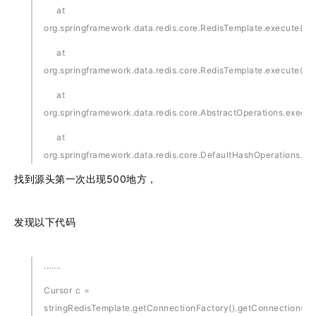
at
org.springframework.data.redis.core.RedisTemplate.execute(Re
at
org.springframework.data.redis.core.RedisTemplate.execute(Re
at
org.springframework.data.redis.core.AbstractOperations.execut
at
org.springframework.data.redis.core.DefaultHashOperations.ge
找到源头第一次出现500地方，
发现以下代码
.......
Cursor c =
stringRedisTemplate.getConnectionFactory().getConnection().s