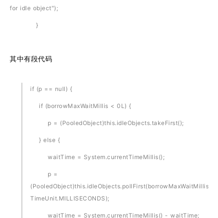
for idle object");
}
其中有段代码
if (p == null) {
if (borrowMaxWaitMillis < 0L) {
p = (PooledObject)this.idleObjects.takeFirst();
} else {
waitTime = System.currentTimeMillis();
p =
(PooledObject)this.idleObjects.pollFirst(borrowMaxWaitMillis,
TimeUnit.MILLISECONDS);
waitTime = System.currentTimeMillis() - waitTime;