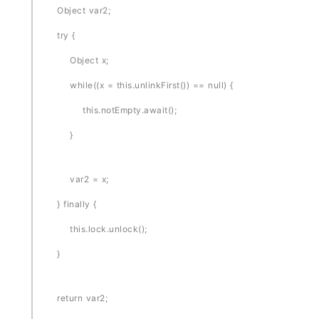
Object var2;
try {
Object x;
while((x = this.unlinkFirst()) == null) {
this.notEmpty.await();
}
var2 = x;
} finally {
this.lock.unlock();
}
return var2;