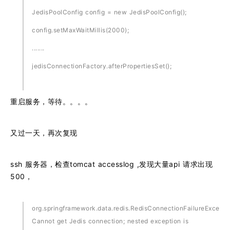
JedisPoolConfig config = new JedisPoolConfig();
config.setMaxWaitMillis(2000);
.......
jedisConnectionFactory.afterPropertiesSet();
重启服务，等待。。。。
又过一天，再次复现
ssh 服务器，检查tomcat accesslog ,发现大量api 请求出现
500，
org.springframework.data.redis.RedisConnectionFailureExcepti
Cannot get Jedis connection; nested exception is