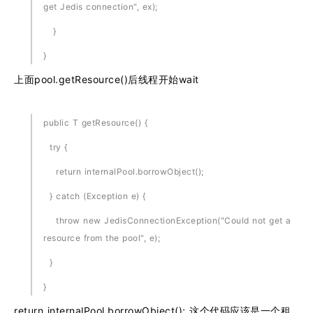
get Jedis connection", ex);
}
}
上面pool.getResource()后线程开始wait
public T getResource() {
try {
return internalPool.borrowObject();
} catch (Exception e) {
throw new JedisConnectionException("Could not get a
resource from the pool", e);
}
}
return internalPool.borrowObject(); 这个代码应该是一个租