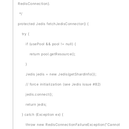
RedisConnection}.
*/
protected Jedis fetchJedisConnector() {
try {
if (usePool && pool != null) {
return pool.getResource();
}
Jedis jedis = new Jedis(getShardInfo());
// force initialization (see Jedis issue #82)
jedis.connect();
return jedis;
} catch (Exception ex) {
throw new RedisConnectionFailureException("Cannot