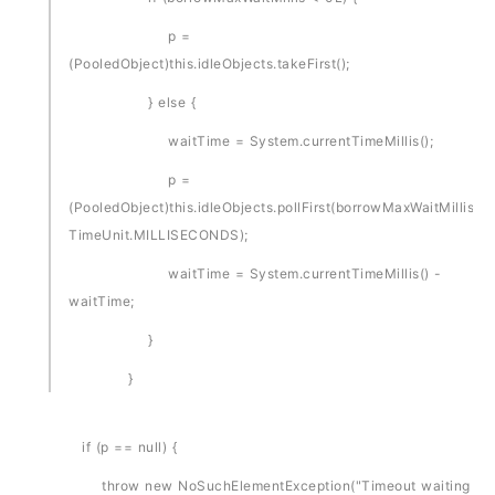
p =
(PooledObject)this.idleObjects.takeFirst();
} else {
waitTime = System.currentTimeMillis();
p =
(PooledObject)this.idleObjects.pollFirst(borrowMaxWaitMillis,
TimeUnit.MILLISECONDS);
waitTime = System.currentTimeMillis() -
waitTime;
}
}
if (p == null) {
throw new NoSuchElementException("Timeout waiting