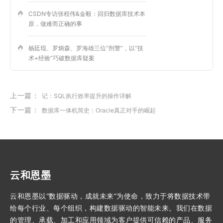
CSDN专访张程伟&金毅：回归数据库技术本
原，做难而正确的事
杨廷琨、罗炳森、罗海雄三位“刑警”，以“技
术+经验”巧破数据库疑案
上一篇：
记：SQL执行效率提升的操作详解
下一篇：
数据库一体机简史：Oracle真正对手的崛起
云和恩墨
云和恩墨以“数据驱动，成就未来”为使命，致力于将数据技术带
给每个行业、每个组织，构建数据驱动的智能未来。我们在数据
的管理、承载、加工和应用领域为客户提供可信赖的产品、服务