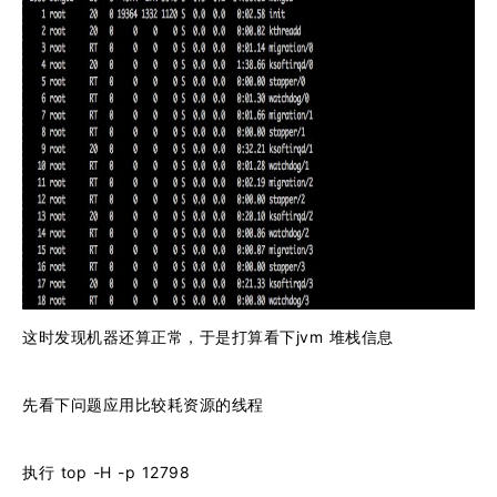
这时发现机器还算正常，于是打算看下jvm 堆栈信息
先看下问题应用比较耗资源的线程
执行 top -H -p 12798