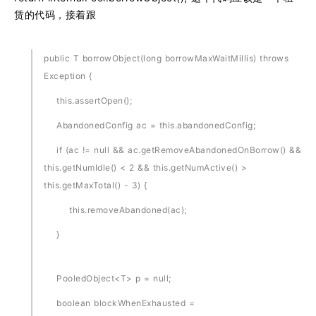
赁的代码，接着跟
public T borrowObject(long borrowMaxWaitMillis) throws
Exception {
this.assertOpen();
AbandonedConfig ac = this.abandonedConfig;
if (ac != null && ac.getRemoveAbandonedOnBorrow() &&
this.getNumIdle() < 2 && this.getNumActive() >
this.getMaxTotal() - 3) {
this.removeAbandoned(ac);
}
PooledObject<T> p = null;
boolean blockWhenExhausted =